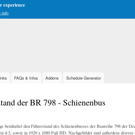
er experience
 info
Skip
to
main
content
inks
FAQs & Infos
Addons
Schedule Generator
stand der BR 798 - Schienenbus
ge beinhaltet den Führerstand des Schienenbusses der Baureihe 798 der 
in 4:3, sowie in 1920 x 1080 Full HD. Nachgebildet sind außerdem diverse