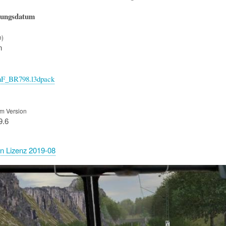
hungsdatum
n)
n
nF_BR798.l3dpack
m Version
9.6
n Lizenz 2019-08