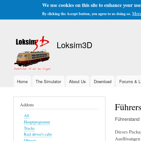
We use cookies on this site to enhance your us
More
By clicking the Accept button, you agree to us doing so.
User
account
Loksim3D
menu
Home
The Simulator
About Us
Download
Forums & L
Main
navigation
Führer
Addons
All
Führerstand
Hauptprogramm
Tracks
Dieses Packa
Rail driver's cabs
Ausflösungen 
Objects