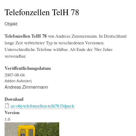
Startseite
Der Simulator
Wir über uns
Download
Foren & Links
FAQs & Infos
Addons
Buchfahrplangenerator
Telefonzellen TelH 78
Objekt
Telefonzellen TelH 78
von Andreas Zimmermann. In Deutschland
lange Zeit verbreiteter Typ in verschiedenen Versionen.
Unterschiedliche Telefone wählbar. Ab Ende der 70er Jahre
verwendbar.
Veröffentlichungsdatum
2007-08-04
Addon Autor(en)
Andreas Zimmermann
Download
az-obj-telefonzellen-telh78.l3dpack
Version
1.0