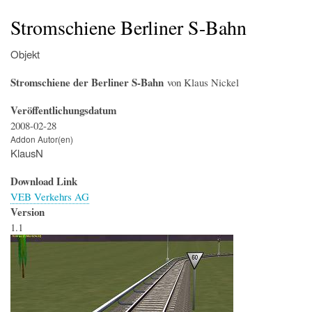
Startseite
Der Simulator
Wir über uns
Download
Foren & Links
FAQs & Infos
Addons
Buchfahrplangenerator
Stromschiene Berliner S-Bahn
Objekt
Stromschiene der Berliner S-Bahn
von Klaus Nickel
Veröffentlichungsdatum
2008-02-28
Addon Autor(en)
KlausN
Download Link
VEB Verkehrs AG
Version
1.1