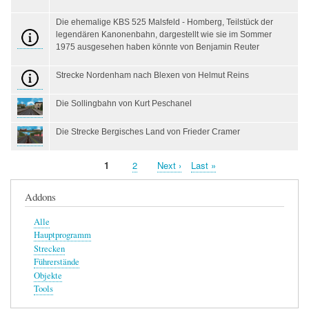
Die ehemalige KBS 525 Malsfeld - Homberg, Teilstück der
legendären Kanonenbahn, dargestellt wie sie im Sommer
1975 ausgesehen haben könnte von Benjamin Reuter
Strecke Nordenham nach Blexen von Helmut Reins
Die Sollingbahn von Kurt Peschanel
Die Strecke Bergisches Land von Frieder Cramer
Seite
1
Seite
2
Nächste
Next ›
Letzte
Last »
Seitennummerierung
Seite
Seite
Addons
Alle
Hauptprogramm
Strecken
Führerstände
Objekte
Tools