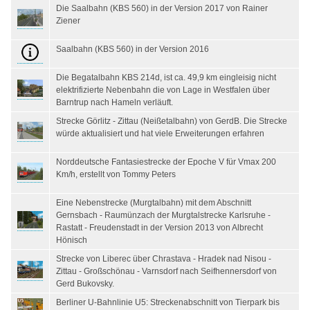
Die Saalbahn (KBS 560) in der Version 2017 von Rainer
Ziener
Saalbahn (KBS 560) in der Version 2016
Die Begatalbahn KBS 214d, ist ca. 49,9 km eingleisig nicht
elektrifizierte Nebenbahn die von Lage in Westfalen über
Barntrup nach Hameln verläuft.
Strecke Görlitz - Zittau (Neißetalbahn) von GerdB. Die Strecke
würde aktualisiert und hat viele Erweiterungen erfahren
Norddeutsche Fantasiestrecke der Epoche V für Vmax 200
Km/h, erstellt von Tommy Peters
Eine Nebenstrecke (Murgtalbahn) mit dem Abschnitt
Gernsbach - Raumünzach der Murgtalstrecke Karlsruhe -
Rastatt - Freudenstadt in der Version 2013 von Albrecht
Hönisch
Strecke von Liberec über Chrastava - Hradek nad Nisou -
Zittau - Großschönau - Varnsdorf nach Seifhennersdorf von
Gerd Bukovsky.
Berliner U-Bahnlinie U5: Streckenabschnitt von Tierpark bis