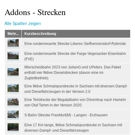
Startseite
Der Simulator
Wir über uns
Download
Foren & Links
FAQs & Infos
Addons
Buchfahrplangenerator
Addons - Strecken
Alle Spalten zeigen
Mehr...
Kurzbeschreibung
Eine runderneuerte Strecke Liberec-Seifhennersdorf-Rybniste
Eine runderneuerte Strecke der Farge-Vegesacker-Eisenbahn
(FVE)
Mierscheidbahn 2023 von JulianG und UPeters. Das Paket
enthält vier fiktive Dieselstrecken (davon eine im
Zugleitbetrieb).
Eine fiktive Schmalspurstrecke in Sachsen mit diversen Dampf-
und Dieselfahrzeugen in der Version 2.0
Eine Teilstrecke der Begatalbahn von Dörentrup nach Hameln
von Olaf Tamm in der Version 2020
S-Bahn-Strecke Frankfurt(M) - Langen - Erzhausen
Eine 17 Km lange, fiktive Schmalspurstrecke in Sachsen mit
diversen Dampf- und Dieselfahrzeugen