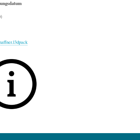
hungsdatum
n)
affner.l3dpack