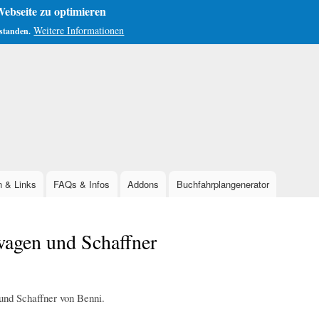
ebseite zu optimieren
Weitere Informationen
rstanden.
Direkt
zum
Inhalt
n & Links
FAQs & Infos
Addons
Buchfahrplangenerator
wagen und Schaffner
nd Schaffner von Benni.