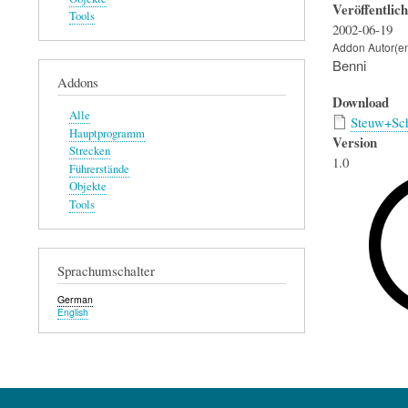
Veröffentlic
Tools
2002-06-19
Addon Autor(e
Benni
Addons
Download
Alle
Steuw+Sch
Hauptprogramm
Version
Strecken
1.0
Führerstände
Objekte
Tools
Sprachumschalter
German
English