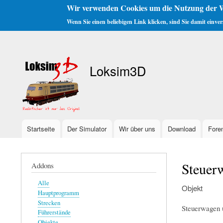
Wir verwenden Cookies um die Nutzung der W
Wenn Sie einen beliebigen Link klicken, sind Sie damit einve
Benutzermenü
Loksim3D
Startseite
Der Simulator
Wir über uns
Download
Fore
Hauptnavigation
Steuer
Addons
Alle
Objekt
Hauptprogramm
Strecken
Steuerwagen u
Führerstände
Objekte