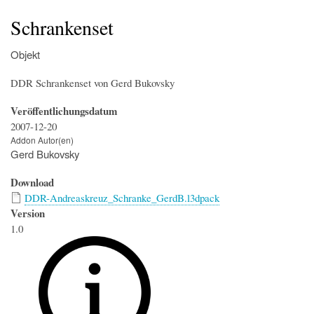
Startseite
Der Simulator
Wir über uns
Download
Foren & Links
FAQs & Infos
Addons
Buchfahrplangenerator
Schrankenset
Objekt
DDR Schrankenset von Gerd Bukovsky
Veröffentlichungsdatum
2007-12-20
Addon Autor(en)
Gerd Bukovsky
Download
DDR-Andreaskreuz_Schranke_GerdB.l3dpack
Version
1.0