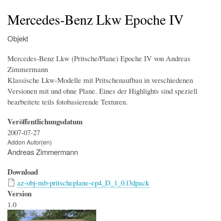
Startseite
Der Simulator
Wir über uns
Download
Foren & Links
FAQs & Infos
Addons
Buchfahrplangenerator
Mercedes-Benz Lkw Epoche IV
Objekt
Mercedes-Benz Lkw (Pritsche/Plane) Epoche IV von Andreas
Zimmermann
Klassische Lkw-Modelle mit Pritschenaufbau in verschiedenen
Versionen mit und ohne Plane. Eines der Highlights sind speziell
bearbeitete teils fotobasierende Texturen.
Veröffentlichungsdatum
2007-07-27
Addon Autor(en)
Andreas Zimmermann
Download
az-obj-mb-pritscheplane-ep4_D_1_0.l3dpack
Version
1.0