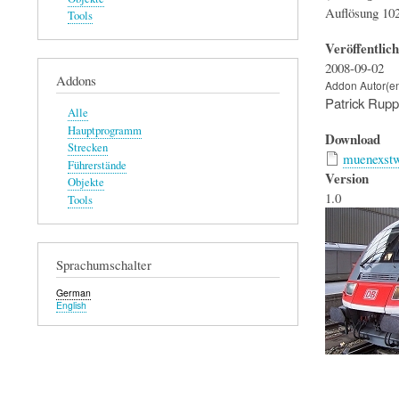
Auflösung 10
Tools
Veröffentlic
2008-09-02
Addons
Addon Autor(e
Patrick Rupp
Alle
Hauptprogramm
Download
Strecken
muenexstw
Führerstände
Version
Objekte
1.0
Tools
Sprachumschalter
German
English