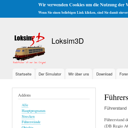
Wir verwenden Cookies um die Nutzung der W
Wenn Sie einen beliebigen Link klicken, sind Sie damit einve
Benutzermenü
Loksim3D
Startseite
Der Simulator
Wir über uns
Download
Fore
Hauptnavigation
Führer
Addons
Alle
Führerstand
Hauptprogramm
Strecken
Führerstand 
Führerstände
(DB Regio A
Objekte