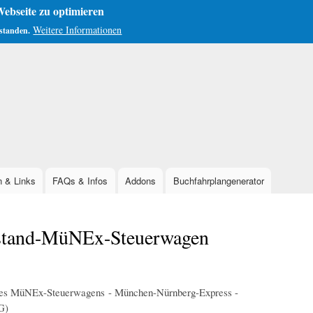
ebseite zu optimieren
Weitere Informationen
rstanden.
Direkt
zum
Inhalt
n & Links
FAQs & Infos
Addons
Buchfahrplangenerator
stand-MüNEx-Steuerwagen
des MüNEx-Steuerwagens - München-Nürnberg-Express -
G)