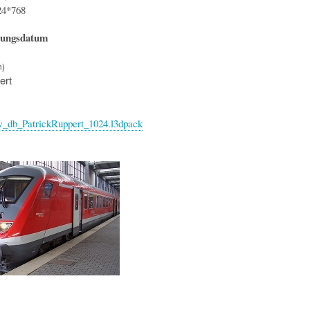
24*768
hungsdatum
n)
ert
_db_PatrickRuppert_1024.l3dpack