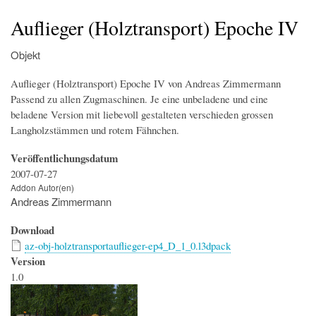
Startseite
Der Simulator
Wir über uns
Download
Foren & Links
FAQs & Infos
Addons
Buchfahrplangenerator
Auflieger (Holztransport) Epoche IV
Objekt
Auflieger (Holztransport) Epoche IV von Andreas Zimmermann
Passend zu allen Zugmaschinen. Je eine unbeladene und eine
beladene Version mit liebevoll gestalteten verschieden grossen
Langholzstämmen und rotem Fähnchen.
Veröffentlichungsdatum
2007-07-27
Addon Autor(en)
Andreas Zimmermann
Download
az-obj-holztransportauflieger-ep4_D_1_0.l3dpack
Version
1.0